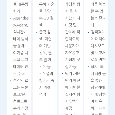
로 대용량
특허 기술
상징후 탐
성을 확보
처리
로 초당
지 등 실
할 수 있
Agentles
수 GB 검
시간 모니
는 커뮤니
s/Agent,
색
터링 및
티
실시간/
클릭 검
관제에 적
검색결과
배치 방식
색, 자연
합하도록
에 대하여
을 통해
어 기반
사용자가
대시보드
이기종 시
검색, 필
자유롭고
및 보고서
스템 로그
드 별 재
손쉽게 구
로의 변환
데이터 안
검색 등
성 가능
탐지, 모
전 수집
검색결과
탐지 : 룰/
니터링 등
수집된 로
창에서 즉
탐지 패턴
을 통해
그는 원본
시 위젯
에 기반한
담당자에
로그/분
생성
실시간 탐
게 할당하
석로그로
지 알람
여 이슈
분리 저장
제공
처리 가능