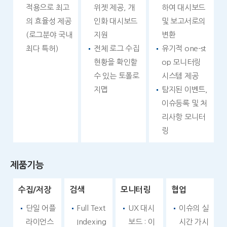
적용으로 최고
위젯 제공, 개
하여 대시보드
의 효율성 제공
인화 대시보드
및 보고서로의
(로그분야 국내
지원
변환
최다 특허)
전체 로그 수집
유기적 one-st
현황을 확인할
op 모니터링
수 있는 토폴로
시스템 제공
지맵
탐지된 이벤트,
이슈등록 및 처
리사항 모니터
링
제품기능
수집/저장
검색
모니터링
협업
단일 어플
Full Text
UX 대시
이슈의 실
라이언스
Indexing
보드 : 이
시간 가시