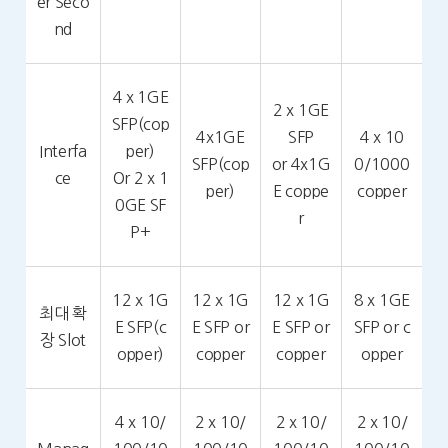
er Seco
nd
4 x 1GE
2 x 1GE
SFP(cop
4x1GE
SFP
4 x 10
Interfa
per)
SFP(cop
or 4x1G
0/1000
ce
Or 2 x 1
per)
E coppe
copper
0GE SF
r
P+
12 x 1G
12 x 1G
12 x 1G
8 x 1GE
최대 확
E SFP(c
E SFP or
E SFP or
SFP or c
장 Slot
opper)
copper
copper
opper
4 x 10/
2 x 10/
2 x 10/
2 x 10/