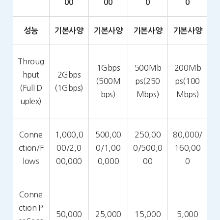
00
00
0
0
성능
기본사양
기본사양
기본사양
기본사양
Throug
1Gbps
500Mb
200Mb
hput
2Gbps
(500M
ps(250
ps(100
(Full D
(1Gbps)
bps)
Mbps)
Mbps)
uplex)
Conne
1,000,0
500,00
250,00
80,000/
ction/F
00/2,0
0/1,00
0/500,0
160,00
lows
00,000
0,000
00
0
Conne
ction P
50,000
25,000
15,000
5,000