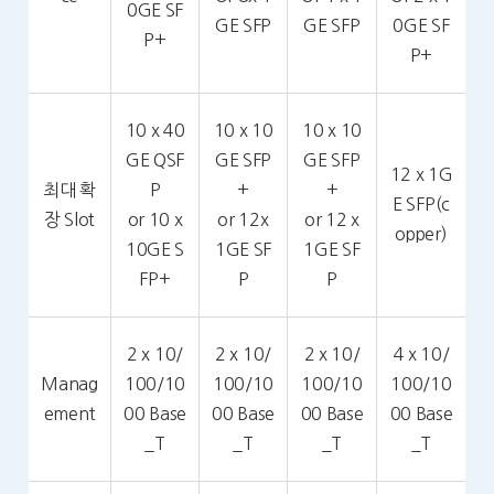
0GE SF
GE SFP
GE SFP
0GE SF
P+
P+
10 x 40
10 x 10
10 x 10
GE QSF
GE SFP
GE SFP
12 x 1G
최대 확
P
+
+
E SFP(c
장 Slot
or 10 x
or 12x
or 12 x
opper)
10GE S
1GE SF
1GE SF
FP+
P
P
2 x 10/
2 x 10/
2 x 10/
4 x 10/
Manag
100/10
100/10
100/10
100/10
ement
00 Base
00 Base
00 Base
00 Base
_T
_T
_T
_T