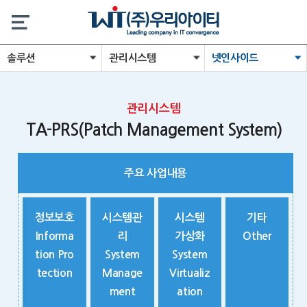
솔루션
관리시스템
넷인사이드
관리시스템
TA-PRS(Patch Management System)
주요 사업내용
정보보호
시스템관
시스템
기타
Informa
리
가상화
Other
tion Pro
System
System
tection
Manage
Virtualiz
ment
ation