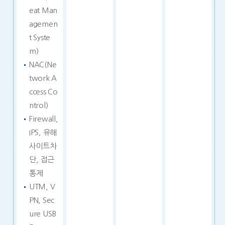
eat Man
agemen
t Syste
m)
NAC(Ne
twork A
ccess Co
ntrol)
Firewall,
IPS, 유해
사이트차
단, 접근
통제
UTM, V
PN, Sec
ure USB