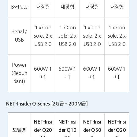
By-Pass
내장형
내장형
내장형
내장형
1 x Con
1 x Con
1 x Con
1 x Con
Serial /
sole, 2 x
sole, 2 x
sole, 2 x
sole, 2 x
USB
USB 2.0
USB 2.0
USB 2.0
USB 2.0
Power
600W 1
600W 1
600W 1
600W 1
(Redun
+1
+1
+1
+1
dant)
NET-Insider Q Series [2G급 – 200M급]
NET-Insi
NET-Insi
NET-Insi
NET-Insi
모델명
der Q20
der Q10
der Q50
der Q20