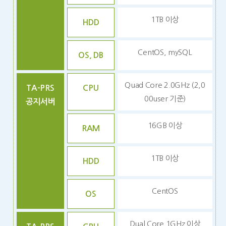
1TB 이상
HDD
CentOS, mySQL
OS, DB
Quad Core 2.0GHz (2,0
TA-PRS
CPU
00user 기준)
공지서버
16GB 이상
RAM
1TB 이상
HDD
CentOS
OS
Dual Core 1GHz 이상