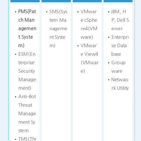
PMS(Pat
SMS(Sys
VMwar
IBM, H
ch Man
tem Ma
e cSphe
P, Dell S
agemen
nageme
re4(VM
erver
t Syste
nt Syste
ware)
Enterpri
m)
m)
VMwar
se Data
ESM(En
e View4
base
terprise
(VMwar
Group
Security
e)
ware
Manage
Netwao
ment)
rk Utility
Anti-Bot
Threat
Manage
ment Sy
stem
TMS(Thr