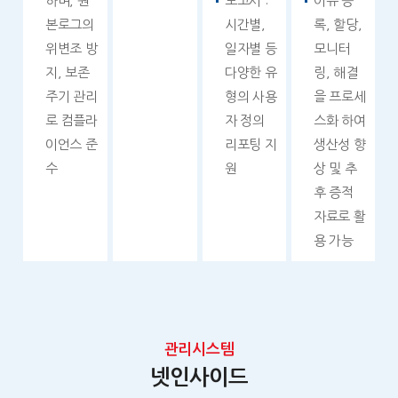
하며, 원
보고서 :
이슈 등
본로그의
시간별,
록, 할당,
위변조 방
일자별 등
모니터
지, 보존
다양한 유
링, 해결
주기 관리
형의 사용
을 프로세
로 컴플라
자 정의
스화 하여
이언스 준
리포팅 지
생산성 향
수
원
상 및 추
후 증적
자료로 활
용 가능
관리시스템
넷인사이드